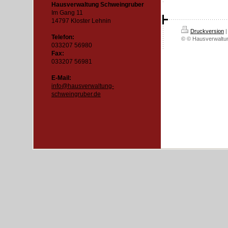
Hausverwaltung Schweingruber
Im Gang 11
14797 Kloster Lehnin
Druckversion
|
Telefon:
© © Hausverwaltu
033207 56980
Fax:
033207 56981
E-Mail:
info@hausverwaltung-
schweingruber.de