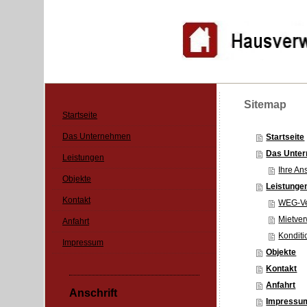
Sitemap
Startseite
Das Unternehmen
Startseite
Das Unte
Leistungen
Ihre An
Objekte
Leistunge
Kontakt
WEG-Ve
Mietver
Anfahrt
Kondit
Impressum
Objekte
Kontakt
Anfahrt
Anschrift
Impressu